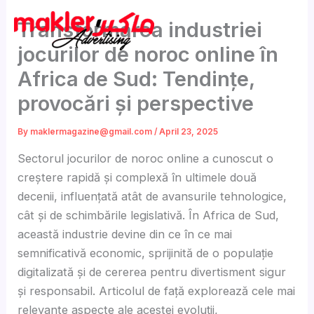
Skip
Transformarea industriei
to
content
jocurilor de noroc online în
Africa de Sud: Tendințe,
provocări și perspective
By
maklermagazine@gmail.com
/
April 23, 2025
Sectorul jocurilor de noroc online a cunoscut o
creștere rapidă și complexă în ultimele două
decenii, influențată atât de avansurile tehnologice,
cât și de schimbările legislativă. În Africa de Sud,
această industrie devine din ce în ce mai
semnificativă economic, sprijinită de o populație
digitalizată și de cererea pentru divertisment sigur
și responsabil. Articolul de față explorează cele mai
relevante aspecte ale acestei evoluții,