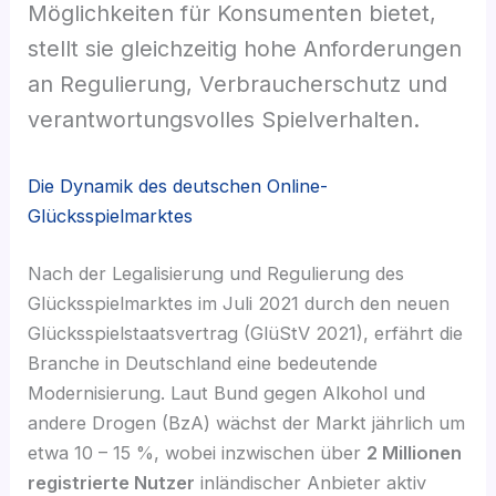
Möglichkeiten für Konsumenten bietet,
stellt sie gleichzeitig hohe Anforderungen
an Regulierung, Verbraucherschutz und
verantwortungsvolles Spielverhalten.
Die Dynamik des deutschen Online-
Glücksspielmarktes
Nach der Legalisierung und Regulierung des
Glücksspielmarktes im Juli 2021 durch den neuen
Glücksspielstaatsvertrag (GlüStV 2021), erfährt die
Branche in Deutschland eine bedeutende
Modernisierung. Laut Bund gegen Alkohol und
andere Drogen (BzA) wächst der Markt jährlich um
etwa 10 – 15 %, wobei inzwischen über
2 Millionen
registrierte Nutzer
inländischer Anbieter aktiv