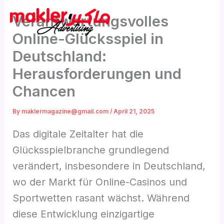
Skip
Verantwortungsvolles
to
content
Online-Glücksspiel in
Deutschland:
Herausforderungen und
Chancen
By
maklermagazine@gmail.com
/
April 21, 2025
Das digitale Zeitalter hat die
Glücksspielbranche grundlegend
verändert, insbesondere in Deutschland,
wo der Markt für Online-Casinos und
Sportwetten rasant wächst. Während
diese Entwicklung einzigartige