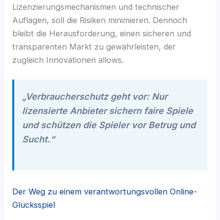
Lizenzierungsmechanismen und technischer
Auflagen, soll die Risiken minimieren. Dennoch
bleibt die Herausforderung, einen sicheren und
transparenten Markt zu gewährleisten, der
zugleich Innovationen allows.
„Verbraucherschutz geht vor: Nur
lizensierte Anbieter sichern faire Spiele
und schützen die Spieler vor Betrug und
Sucht.“
Der Weg zu einem verantwortungsvollen Online-
Glücksspiel