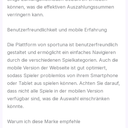
können, was die effektiven Auszahlungssummen
verringern kann.
Benutzerfreundlichkeit und mobile Erfahrung
Die Plattform von sportuna ist benutzerfreundlich
gestaltet und ermöglicht ein einfaches Navigieren
durch die verschiedenen Spielkategorien. Auch die
mobile Version der Webseite ist gut optimiert,
sodass Spieler problemlos von ihrem Smartphone
oder Tablet aus spielen können. Achten Sie darauf,
dass nicht alle Spiele in der mobilen Version
verfügbar sind, was die Auswahl einschränken
könnte.
Warum ich diese Marke empfehle