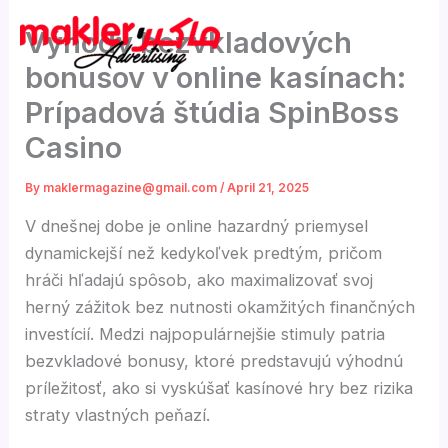
Skip
Výhody bezvkladových
to
content
bonusov v online kasínach:
Prípadová štúdia SpinBoss
Casino
By
maklermagazine@gmail.com
/
April 21, 2025
V dnešnej dobe je online hazardný priemysel
dynamickejší než kedykoľvek predtým, pričom
hráči hľadajú spôsob, ako maximalizovať svoj
herný zážitok bez nutnosti okamžitých finančných
investícií. Medzi najpopulárnejšie stimuly patria
bezvkladové bonusy, ktoré predstavujú výhodnú
príležitosť, ako si vyskúšať kasínové hry bez rizika
straty vlastných peňazí.