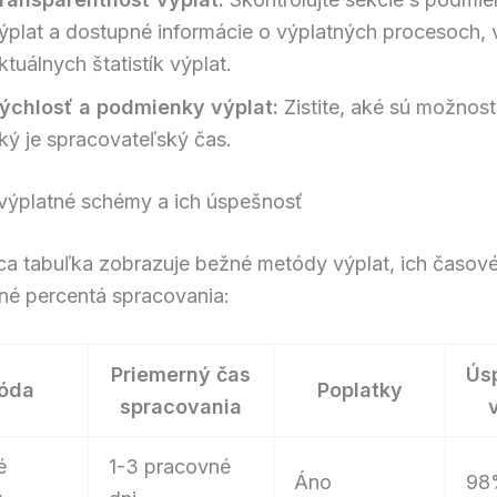
ýplat a dostupné informácie o výplatných procesoch, 
ktuálnych štatistík výplat.
ýchlosť a podmienky výplat:
Zistite, aké sú možnost
ký je spracovateľský čas.
výplatné schémy a ich úspešnosť
ca tabuľka zobrazuje bežné metódy výplat, ich časov
é percentá spracovania:
Priemerný čas
Ús
óda
Poplatky
spracovania
é
1-3 pracovné
Áno
98