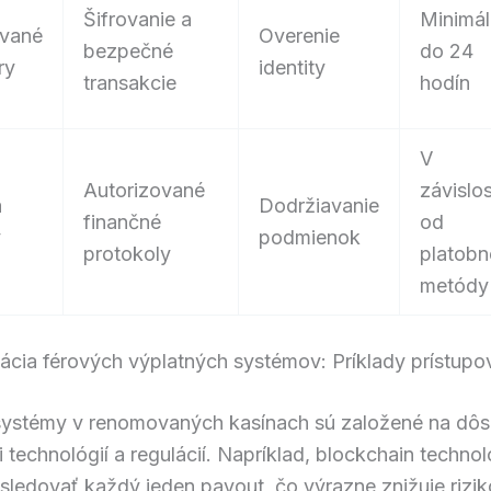
Šifrovanie a
Minimá
ované
Overenie
bezpečné
do 24
ry
identity
transakcie
hodín
V
Autorizované
závislos
a
Dodržiavanie
finančné
od
y
podmienok
protokoly
platobn
metódy
ácia férových výplatných systémov: Príklady prístupo
systémy v renomovaných kasínach sú založené na dôs
 technológií a regulácií. Napríklad, blockchain technol
sledovať každý jeden payout, čo výrazne znižuje rizik