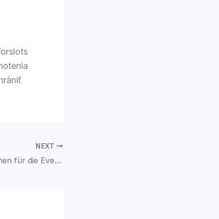
orslots
notenia
hrániť
NEXT
Digitale Innovationen für die Eventbranche: Neue Wege zur Interaktivität und Engagement