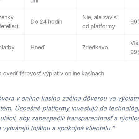
y
dni
ženky
Nie, ale závisí
Do 24 hodín
99
Neteller)
od platformy
Via
platby
Hneď
Zriedkavo
99
 overiť férovosť výplat v online kasínach
vera v online kasíno začína dôverou vo výplatn
tém. Úspešné platformy investujú do technológ
ulácií, aby zabezpečili transparentnosť a rýchlos
 vytvárajú lojálnu a spokojná klientelu.”