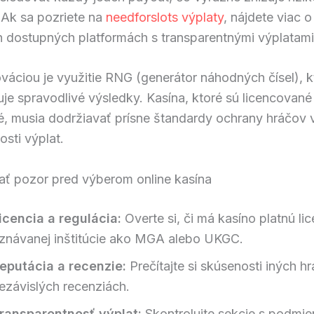
Ak sa pozriete na
needforslots výplaty
, nájdete viac o
h dostupných platformách s transparentnými výplatami
váciou je využitie RNG (generátor náhodných čísel), k
e spravodlivé výsledky. Kasína, ktoré sú licencované
é, musia dodržiavať prísne štandardy ochrany hráčov 
osti výplat.
dať pozor pred výberom online kasína
icencia a regulácia:
Overte si, či má kasíno platnú li
znávanej inštitúcie ako MGA alebo UKGC.
eputácia a recenzie:
Prečítajte si skúsenosti iných h
ezávislých recenziách.
ransparentnosť výplat:
Skontrolujte sekcie s podmi