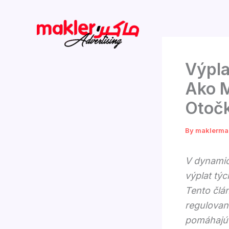
Skip
to
content
Výpla
Ako M
Otoč
By
maklerma
V dynamic
výplat týc
Tento člán
regulované
pomáhajú 