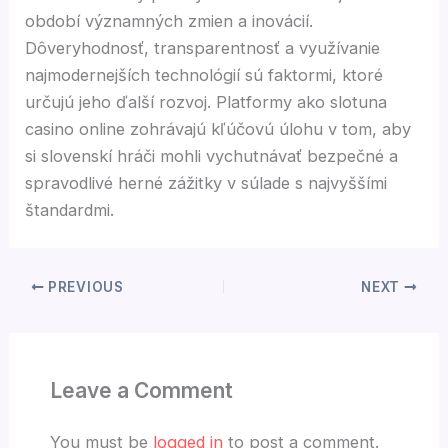
období významných zmien a inovácií.
Dôveryhodnosť, transparentnosť a využívanie
najmodernejších technológií sú faktormi, ktoré
určujú jeho ďalší rozvoj. Platformy ako slotuna
casino online zohrávajú kľúčovú úlohu v tom, aby
si slovenskí hráči mohli vychutnávať bezpečné a
spravodlivé herné zážitky v súlade s najvyššími
štandardmi.
PREVIOUS
NEXT
Leave a Comment
You must be
logged in
to post a comment.