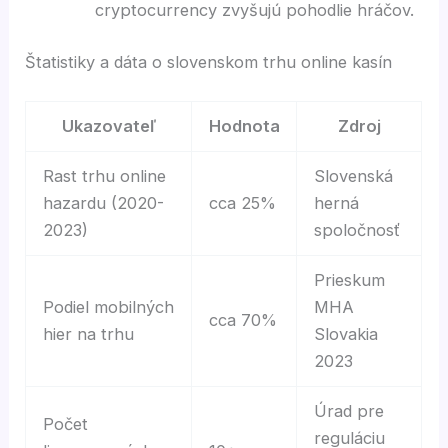
cryptocurrency zvyšujú pohodlie hráčov.
Štatistiky a dáta o slovenskom trhu online kasín
Ukazovateľ
Hodnota
Zdroj
Rast trhu online
Slovenská
hazardu (2020-
cca 25%
herná
2023)
spoločnosť
Prieskum
Podiel mobilných
MHA
cca 70%
hier na trhu
Slovakia
2023
Úrad pre
Počet
reguláciu