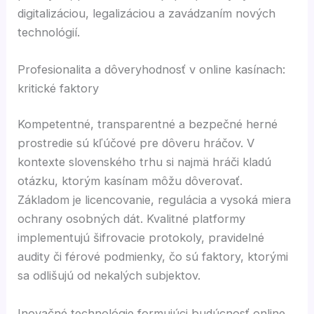
digitalizáciou, legalizáciou a zavádzaním nových
technológií.
Profesionalita a dôveryhodnosť v online kasínach:
kritické faktory
Kompetentné, transparentné a bezpečné herné
prostredie sú kľúčové pre dôveru hráčov. V
kontexte slovenského trhu si najmä hráči kladú
otázku, ktorým kasínam môžu dôverovať.
Základom je licencovanie, regulácia a vysoká miera
ochrany osobných dát. Kvalitné platformy
implementujú šifrovacie protokoly, pravidelné
audity či férové podmienky, čo sú faktory, ktorými
sa odlišujú od nekalých subjektov.
Inovačné technológie formujúci budúcnosť online