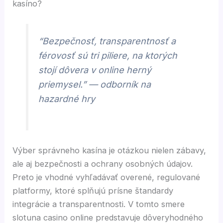
kasíno?
“Bezpečnosť, transparentnosť a
férovosť sú tri piliere, na ktorých
stojí dôvera v online herný
priemysel.” — odborník na
hazardné hry
Výber správneho kasína je otázkou nielen zábavy,
ale aj bezpečnosti a ochrany osobných údajov.
Preto je vhodné vyhľadávať overené, regulované
platformy, ktoré splňujú prísne štandardy
integrácie a transparentnosti. V tomto smere
slotuna casino online predstavuje dôveryhodného