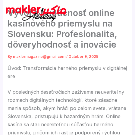
Skip
Vývoj a budúcnosť online
to
content
kasínového priemyslu na
Slovensku: Profesionalita,
dôveryhodnosť a inovácie
By
maklermagazine@gmail.com
/
October 9, 2025
Úvod: Transformácia herného priemyslu v digitálnej
ére
V posledných desaťročiach zažívame neuveriteľný
rozmach digitálnych technológií, ktoré zásadne
menia spôsob, akým hráči po celom svete, vrátane
Slovenska, pristupujú k hazardným hrám. Online
kasína sa stali nedeliteľnou súčasťou herného
priemyslu, pričom ich rast je podporený rýchlou