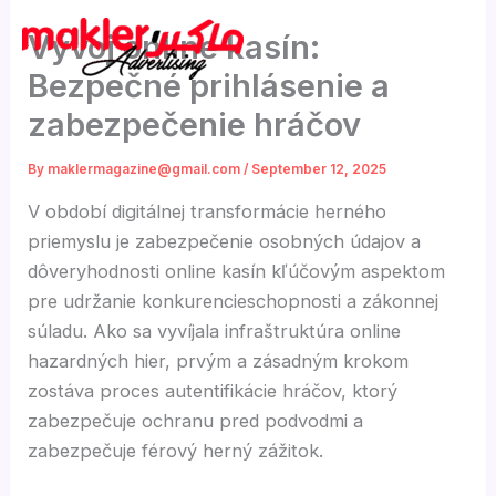
Skip
Vývoj online kasín:
to
content
Bezpečné prihlásenie a
zabezpečenie hráčov
By
maklermagazine@gmail.com
/
September 12, 2025
V období digitálnej transformácie herného
priemyslu je zabezpečenie osobných údajov a
dôveryhodnosti online kasín kľúčovým aspektom
pre udržanie konkurencieschopnosti a zákonnej
súladu. Ako sa vyvíjala infraštruktúra online
hazardných hier, prvým a zásadným krokom
zostáva proces autentifikácie hráčov, ktorý
zabezpečuje ochranu pred podvodmi a
zabezpečuje férový herný zážitok.