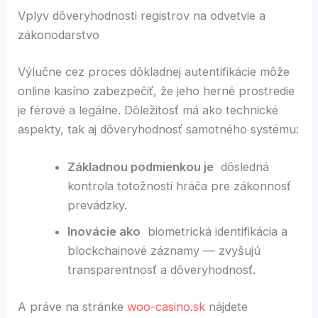
Vplyv dôveryhodnosti registrov na odvetvie a
zákonodarstvo
Výlučne cez proces dôkladnej autentifikácie môže
online kasíno zabezpečiť, že jeho herné prostredie
je férové a legálne. Dôležitosť má ako technické
aspekty, tak aj dôveryhodnosť samotného systému:
Základnou podmienkou je
dôsledná
kontrola totožnosti hráča pre zákonnosť
prevádzky.
Inovácie ako
biometrická identifikácia a
blockchainové záznamy — zvyšujú
transparentnosť a dôveryhodnosť.
A práve na stránke
woo-casino.sk
nájdete