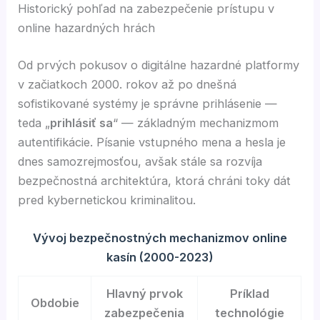
Historický pohľad na zabezpečenie prístupu v
online hazardných hrách
Od prvých pokusov o digitálne hazardné platformy
v začiatkoch 2000. rokov až po dnešná
sofistikované systémy je správne prihlásenie —
teda „
prihlásiť sa
“ — základným mechanizmom
autentifikácie. Písanie vstupného mena a hesla je
dnes samozrejmosťou, avšak stále sa rozvíja
bezpečnostná architektúra, ktorá chráni toky dát
pred kybernetickou kriminalitou.
Vývoj bezpečnostných mechanizmov online
kasín (2000-2023)
Hlavný prvok
Príklad
Obdobie
zabezpečenia
technológie