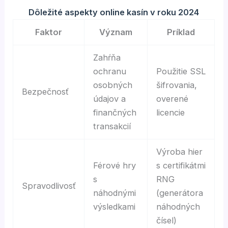
Dôležité aspekty online kasín v roku 2024
Faktor
Význam
Príklad
Zahŕňa
ochranu
Použitie SSL
osobných
šifrovania,
Bezpečnosť
údajov a
overené
finančných
licencie
transakcií
Výroba hier
Férové hry
s certifikátmi
s
RNG
Spravodlivosť
náhodnými
(generátora
výsledkami
náhodných
čísel)