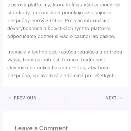
trustové platformy, ktoré spĺňajú všetky moderné
štandardy, pričom stále ponúkajú vzrušujúci a
bezpečný herný zážitok. Pre viac informácií o
dôveryhodnosti a špecifikách týchto platform,
odporúčame pozrieť si viac o casinol lab casino.
Inovácie v technológii, rastúca regulácia a potreba
vyššej transparentnosti formujú budúcnosť
slovenského online hazardu — tak, aby bola
bezpečná, spravodlivá a zábavná pre všetkých.
PREVIOUS
NEXT
Leave a Comment