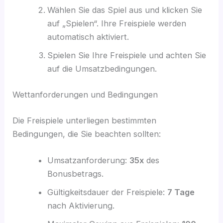
Wählen Sie das Spiel aus und klicken Sie
auf „Spielen“. Ihre Freispiele werden
automatisch aktiviert.
Spielen Sie Ihre Freispiele und achten Sie
auf die Umsatzbedingungen.
Wettanforderungen und Bedingungen
Die Freispiele unterliegen bestimmten
Bedingungen, die Sie beachten sollten:
Umsatzanforderung:
35x
des
Bonusbetrags.
Gültigkeitsdauer der Freispiele:
7 Tage
nach Aktivierung.