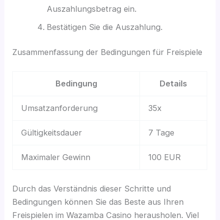
Auszahlungsbetrag ein.
Bestätigen Sie die Auszahlung.
Zusammenfassung der Bedingungen für Freispiele
Bedingung
Details
Umsatzanforderung
35x
Gültigkeitsdauer
7 Tage
Maximaler Gewinn
100 EUR
Durch das Verständnis dieser Schritte und
Bedingungen können Sie das Beste aus Ihren
Freispielen im Wazamba Casino herausholen. Viel