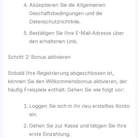
Akzeptieren Sie die Allgemeinen
Geschäftsbedingungen und die
Datenschutzrichtlinie.
Bestätigen Sie Ihre E-Mail-Adresse über
den erhaltenen Link.
Schritt 2: Bonus aktivieren
Sobald Ihre Registrierung abgeschlossen ist,
können Sie den Willkommensbonus aktivieren, der
häufig Freispiele enthält. Gehen Sie wie folgt vor:
Loggen Sie sich in Ihr neu erstelltes Konto
ein.
Gehen Sie zur Kasse und tätigen Sie Ihre
erste Einzahlung.