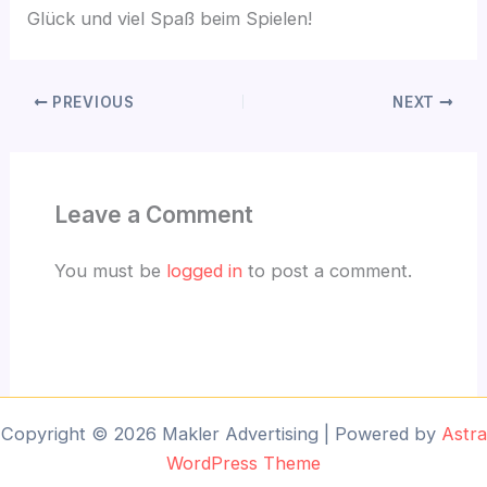
Glück und viel Spaß beim Spielen!
PREVIOUS
NEXT
Leave a Comment
You must be
logged in
to post a comment.
Copyright © 2026 Makler Advertising | Powered by
Astra
WordPress Theme