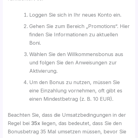
Loggen Sie sich in Ihr neues Konto ein.
Gehen Sie zum Bereich „Promotions“. Hier
finden Sie Informationen zu aktuellen
Boni.
Wählen Sie den Willkommensbonus aus
und folgen Sie den Anweisungen zur
Aktivierung.
Um den Bonus zu nutzen, müssen Sie
eine Einzahlung vornehmen, oft gibt es
einen Mindestbetrag (z. B. 10 EUR).
Beachten Sie, dass die Umsatzbedingungen in der
Regel bei
35x
liegen, das bedeutet, dass Sie den
Bonusbetrag 35 Mal umsetzen müssen, bevor Sie