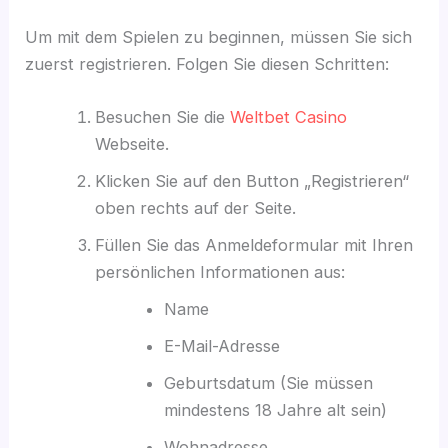
Um mit dem Spielen zu beginnen, müssen Sie sich
zuerst registrieren. Folgen Sie diesen Schritten:
Besuchen Sie die
Weltbet Casino
Webseite.
Klicken Sie auf den Button „Registrieren“
oben rechts auf der Seite.
Füllen Sie das Anmeldeformular mit Ihren
persönlichen Informationen aus:
Name
E-Mail-Adresse
Geburtsdatum (Sie müssen
mindestens 18 Jahre alt sein)
Wohnadresse