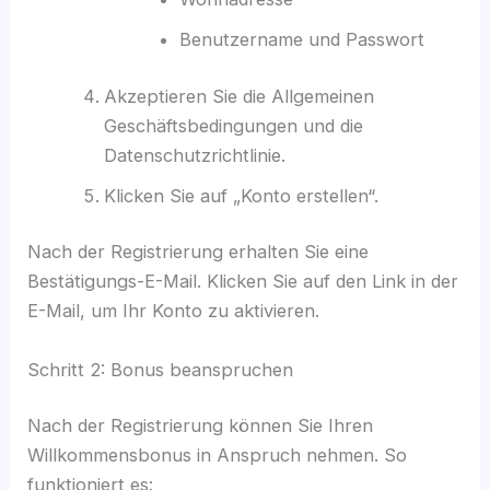
Benutzername und Passwort
Akzeptieren Sie die Allgemeinen
Geschäftsbedingungen und die
Datenschutzrichtlinie.
Klicken Sie auf „Konto erstellen“.
Nach der Registrierung erhalten Sie eine
Bestätigungs-E-Mail. Klicken Sie auf den Link in der
E-Mail, um Ihr Konto zu aktivieren.
Schritt 2: Bonus beanspruchen
Nach der Registrierung können Sie Ihren
Willkommensbonus in Anspruch nehmen. So
funktioniert es: