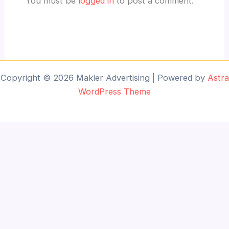
You must be
logged in
to post a comment.
Copyright © 2026 Makler Advertising | Powered by
Astra
WordPress Theme