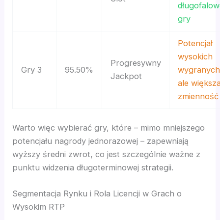
długofalow
gry
Potencjał
wysokich
Progresywny
Gry 3
95.50%
wygranych
Jackpot
ale większ
zmienność
Warto więc wybierać gry, które – mimo mniejszego
potencjału nagrody jednorazowej – zapewniają
wyższy średni zwrot, co jest szczególnie ważne z
punktu widzenia długoterminowej strategii.
Segmentacja Rynku i Rola Licencji w Grach o
Wysokim RTP