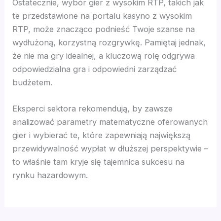
Ostatecznie, wybór gier z wysokim RTP, takich jak
te przedstawione na portalu kasyno z wysokim
RTP, może znacząco podnieść Twoje szanse na
wydłużoną, korzystną rozgrywkę. Pamiętaj jednak,
że nie ma gry idealnej, a kluczową rolę odgrywa
odpowiedzialna gra i odpowiedni zarządzać
budżetem.
Eksperci sektora rekomendują, by zawsze
analizować parametry matematyczne oferowanych
gier i wybierać te, które zapewniają największą
przewidywalność wypłat w dłuższej perspektywie –
to właśnie tam kryje się tajemnica sukcesu na
rynku hazardowym.