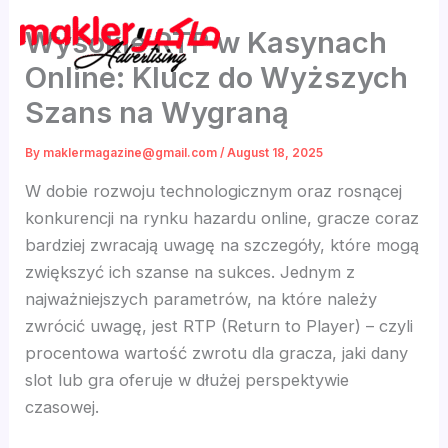
Skip
Wysokie RTP w Kasynach
to
content
Online: Klucz do Wyższych
Szans na Wygraną
By
maklermagazine@gmail.com
/
August 18, 2025
W dobie rozwoju technologicznym oraz rosnącej
konkurencji na rynku hazardu online, gracze coraz
bardziej zwracają uwagę na szczegóły, które mogą
zwiększyć ich szanse na sukces. Jednym z
najważniejszych parametrów, na które należy
zwrócić uwagę, jest
RTP (Return to Player)
– czyli
procentowa wartość zwrotu dla gracza, jaki dany
slot lub gra oferuje w dłużej perspektywie
czasowej.