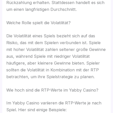
Rückzahlung erhalten. Stattdessen handelt es sich
um einen langfristigen Durchschnitt.
Welche Rolle spielt die Volatilität?
Die Volatilität eines Spiels bezieht sich auf das
Risiko, das mit dem Spielen verbunden ist. Spiele
mit hoher Volatilität zahlen seltener große Gewinne
aus, während Spiele mit niedriger Volatilität
häufigere, aber kleinere Gewinne bieten. Spieler
sollten die Volatilität in Kombination mit der RTP
betrachten, um ihre Spielstrategie zu planen.
Wie hoch sind die RTP-Werte im Yabby Casino?
Im Yabby Casino variieren die RTP-Werte je nach
Spiel. Hier sind einige Beispiele: