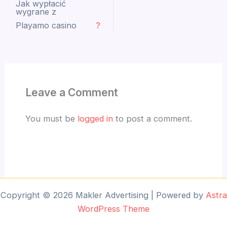
Jak wypłacić
wygrane z
Playamo casino
?
Leave a Comment
You must be
logged in
to post a comment.
Copyright © 2026 Makler Advertising | Powered by
Astra
WordPress Theme