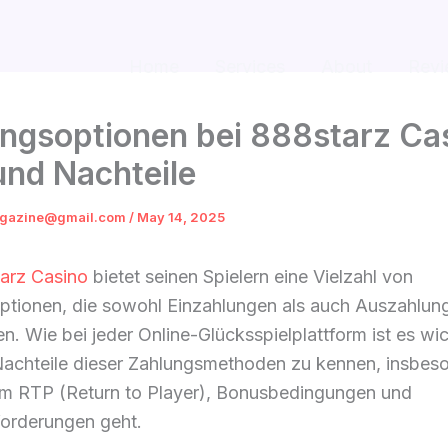
Home
Services
About
Revi
ngsoptionen bei 888starz Cas
und Nachteile
gazine@gmail.com
/
May 14, 2025
arz Casino
bietet seinen Spielern eine Vielzahl von
ptionen, die sowohl Einzahlungen als auch Auszahlun
n. Wie bei jeder Online-Glücksspielplattform ist es wic
Nachteile dieser Zahlungsmethoden zu kennen, insbes
m RTP (Return to Player), Bonusbedingungen und
forderungen geht.