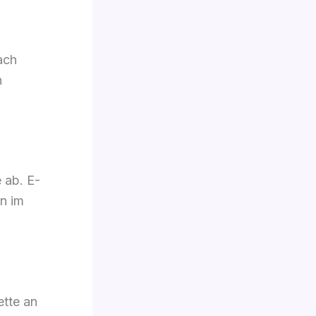
ach
n
 ab. E-
n im
ette an