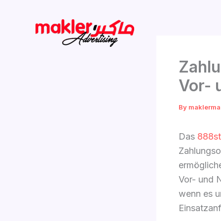
Skip
to
content
Zahlu
Vor- 
By
maklerma
Das
888st
Zahlungso
ermögliche
Vor- und 
wenn es u
Einsatzan