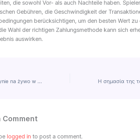
ten, die sowohl Vor- als auch Nachteile haben. Spieler
fischen Gebühren, die Geschwindigkeit der Transaktio
bedingungen berücksichtigen, um den besten Wert zu e
die Wahl der richtigen Zahlungsmethode kann sich erhe
rlebnis auswirken.
Zalety gry w kasynie na żywo w Kingdom Casino
a Comment
 be
logged in
to post a comment.