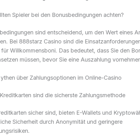
llten Spieler bei den Bonusbedingungen achten?
bedingungen sind entscheidend, um den Wert eines A
len. Bei 888starz Casino sind die Einsatzanforderungen
für Willkommensboni. Das bedeutet, dass Sie den Bo
setzen müssen, bevor Sie eine Auszahlung vornehme
ythen über Zahlungsoptionen im Online-Casino
Kreditkarten sind die sicherste Zahlungsmethode
editkarten sicher sind, bieten E-Wallets und Kryptow
liche Sicherheit durch Anonymität und geringere
ngsrisiken.