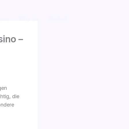
ews
Why Us
Contact
ino –
gen
htig, die
ondere