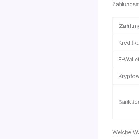
Zahlungsme
Zahlu
Kreditk
E-Walle
Krypto
Banküb
Welche Wä