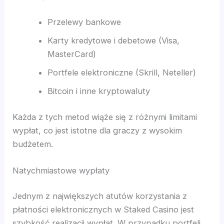
Przelewy bankowe
Karty kredytowe i debetowe (Visa,
MasterCard)
Portfele elektroniczne (Skrill, Neteller)
Bitcoin i inne kryptowaluty
Każda z tych metod wiąże się z różnymi limitami
wypłat, co jest istotne dla graczy z wysokim
budżetem.
Natychmiastowe wypłaty
Jednym z największych atutów korzystania z
płatności elektronicznych w Staked Casino jest
szybkość realizacji wypłat. W przypadku portfeli