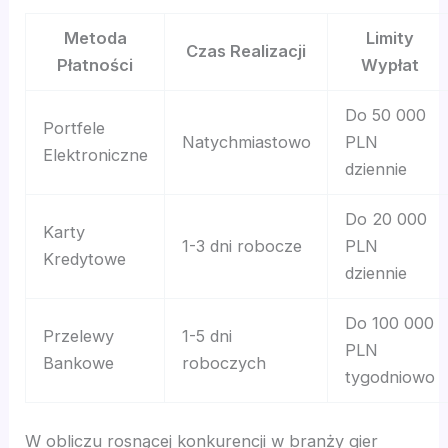
Metoda
Limity
Czas Realizacji
Płatności
Wypłat
Do 50 000
Portfele
Natychmiastowo
PLN
Elektroniczne
dziennie
Do 20 000
Karty
1-3 dni robocze
PLN
Kredytowe
dziennie
Do 100 000
Przelewy
1-5 dni
PLN
Bankowe
roboczych
tygodniowo
W obliczu rosnącej konkurencji w branży gier