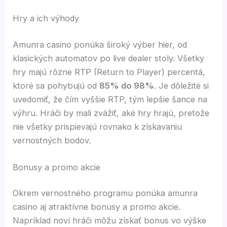
Hry a ich výhody
Amunra casino ponúka široký výber hier, od
klasických automatov po live dealer stoly. Všetky
hry majú rôzne RTP (Return to Player) percentá,
ktoré sa pohybujú od
85% do 98%
. Je dôležité si
uvedomiť, že čím vyššie RTP, tým lepšie šance na
výhru. Hráči by mali zvážiť, aké hry hrajú, pretože
nie všetky prispievajú rovnako k získavaniu
vernostných bodov.
Bonusy a promo akcie
Okrem vernostného programu ponúka amunra
casino aj atraktívne bonusy a promo akcie.
Napríklad noví hráči môžu získať bonus vo výške