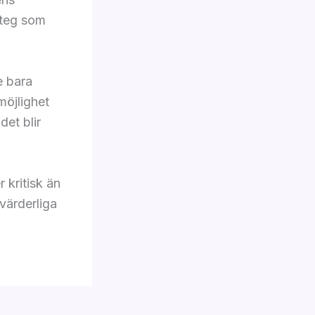
steg som
e bara
möjlighet
det blir
 kritisk än
värderliga