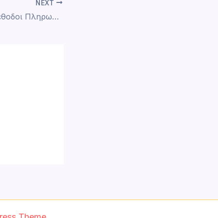
NEXT
Οι Σύγχρονες Μέθοδοι Πληρωμής στα Ελληνικά Online Καζίνο: Ασφάλεια, Ευκολία και Καινοτομία
ress Theme