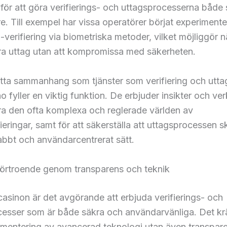
s för att göra verifierings- och uttagsprocesserna båd
e. Till exempel har vissa operatörer börjat experiment
D-verifiering via biometriska metoder, vilket möjliggör 
a uttag utan att kompromissa med säkerheten.
etta sammanhang som tjänster som verifiering och utta
o fyller en viktig funktion. De erbjuder insikter och ver
ra den ofta komplexa och reglerade världen av
fieringar, samt för att säkerställa att uttagsprocessen s
abbt och användarcentrerat sätt.
Förtroende genom transparens och teknik
casinon är det avgörande att erbjuda verifierings- och
esser som är både säkra och användarvänliga. Det krä
ementering av avancerad teknologi utan även transpar