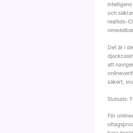
intelligen
och säkrar
realtids-I
omedelbar
Det är i d
djackcasin
att navige
onlineveri
säkert, sn
Slutsats: 
För online
uttagsproc
bara impl