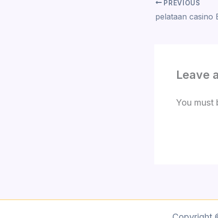
PREVIOUS
Leave 
You must
Copyright 