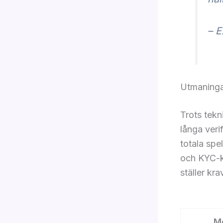
– E
Utmaningar
Trots tekn
långa veri
totala spe
och KYC-k
ställer kr
M