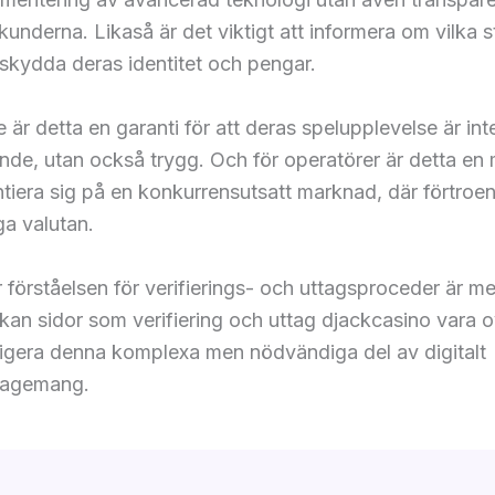
underna. Likaså är det viktigt att informera om vilka 
t skydda deras identitet och pengar.
e är detta en garanti för att deras spelupplevelse är int
nde, utan också trygg. Och för operatörer är detta en 
entiera sig på en konkurrensutsatt marknad, där förtroen
ga valutan.
är förståelsen för verifierings- och uttagsproceder är mer
kan sidor som verifiering och uttag djackcasino vara o
vigera denna komplexa men nödvändiga del av digitalt
gagemang.