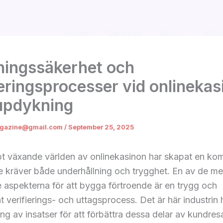
Home
Services
About
Revi
ningssäkerhet och
ieringsprocesser vid onlinekas
updykning
gazine@gmail.com
/
September 25, 2025
t växande världen av onlinekasinon har skapat en kom
e kräver både underhållning och trygghet. En av de me
aspekterna för att bygga förtroende är en trygg och
t verifierings- och uttagsprocess. Det är här industrin 
ing av insatser för att förbättra dessa delar av kundre