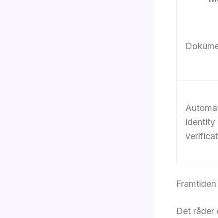
Dokume
Automat
identity
verifica
Framtiden 
Det råder 