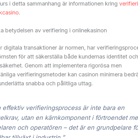
surs i detta sammanhang är informationen kring
verifie
ckcasino
.
ka betydelsen av verifiering i onlinekasinon
är digitala transaktioner är normen, har verifieringspro
hörnsten för att säkerställa både kundernas identitet oc
ssäkerhet. Genom att implementera rigorösa men
änliga verifieringsmetoder kan casinon minimera bedrä
underlätta snabba och pålitliga uttag.
 effektiv verifieringsprocess är inte bara en
elkrav, utan en kärnkomponent i förtroendet me
laren och operatören – det är en grundpelare fö
lbar tillväxt i industrin.”