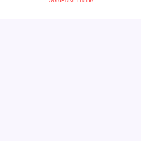
WordPress Theme