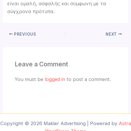
είναι ομαλή, ασφαλής και σύμφωνη με τα
σύγχρονα πρότυπα.
PREVIOUS
NEXT
Leave a Comment
You must be
logged in
to post a comment.
Copyright © 2026 Makler Advertising | Powered by
Astra