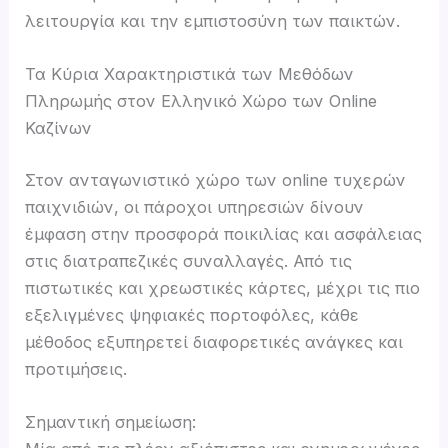
λειτουργία και την εμπιστοσύνη των παικτών.
Τα Κύρια Χαρακτηριστικά των Μεθόδων
Πληρωμής στον Ελληνικό Χώρο των Online
Καζίνων
Στον ανταγωνιστικό χώρο των online τυχερών
παιχνιδιών, οι πάροχοι υπηρεσιών δίνουν
έμφαση στην προσφορά ποικιλίας και ασφάλειας
στις διατραπεζικές συναλλαγές. Από τις
πιστωτικές και χρεωστικές κάρτες, μέχρι τις πιο
εξελιγμένες ψηφιακές πορτοφόλες, κάθε
μέθοδος εξυπηρετεί διαφορετικές ανάγκες και
προτιμήσεις.
Σημαντική σημείωση: