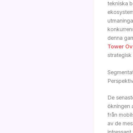
tekniska b
ekosystem.
utmaninga
konkurrens
denna gam
Tower Ov
strategisk
Segmentat
Perspekti
De senaste
ökningen a
från mobil
av de mes
intressant