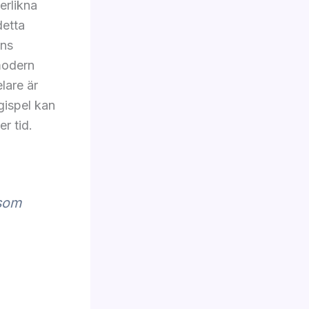
erlikna
detta
ins
modern
lare är
gispel kan
r tid.
 som