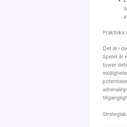
L
d
a
Praktiska
Det är i d
Spelet är 
tower defe
möjlighete
potential
adrenalin
tillgänglig
Strategis