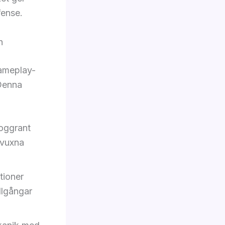
fense.
h
gameplay-
Denna
noggrant
e vuxna
tioner
llgångar