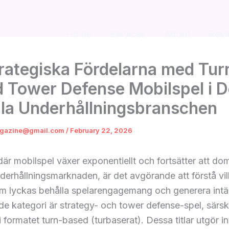
Home
Services
About
Revi
rategiska Fördelarna med Tur
 Tower Defense Mobilspel i 
ala Underhållningsbranschen
gazine@gmail.com
/
February 22, 2026
 där mobilspel växer exponentiellt och fortsätter att do
derhållningsmarknaden, är det avgörande att förstå vil
om lyckas behålla spelarengagemang och generera intä
e kategori är strategy- och tower defense-spel, särsk
i formatet turn-based (turbaserat). Dessa titlar utgör i