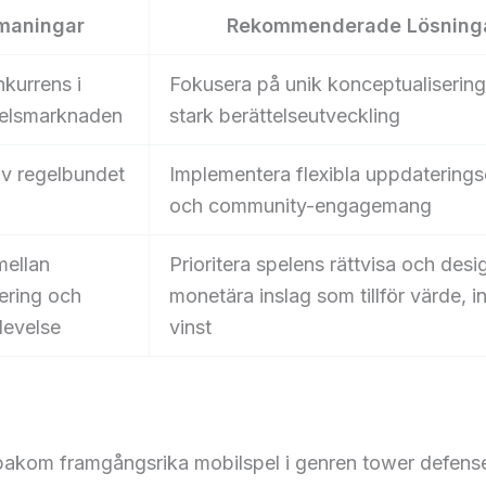
maningar
Rekommenderade Lösning
kurrens i
Fokusera på unik konceptualiserin
elsmarknaden
stark berättelseutveckling
v regelbundet
Implementera flexibla uppdaterings
och community-engagemang
mellan
Prioritera spelens rättvisa och desi
ering och
monetära inslag som tillför värde, i
levelse
vinst
bakom framgångsrika mobilspel i genren tower defense,