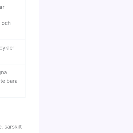
ar
g och
cykler
gna
nte bara
 särskilt