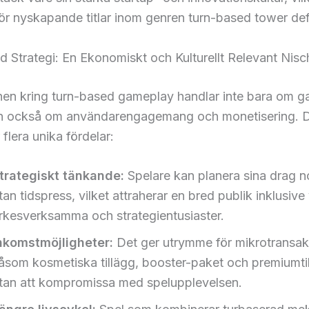
ör nyskapande titlar inom genren turn-based tower de
 Strategi: En Ekonomiskt och Kulturellt Relevant Nisc
nen kring turn-based gameplay handlar inte bara om 
an också om användarengagemang och monetisering. 
 flera unika fördelar:
trategiskt tänkande:
Spelare kan planera sina drag 
tan tidspress, vilket attraherar en bred publik inklusiv
rkesverksamma och strategientusiaster.
nkomstmöjligheter:
Det ger utrymme för mikrotransak
åsom kosmetiska tillägg, booster-paket och premiumti
tan att kompromissa med spelupplevelsen.