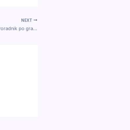
NEXT
winbay casino – Poradnik po grach na żywo