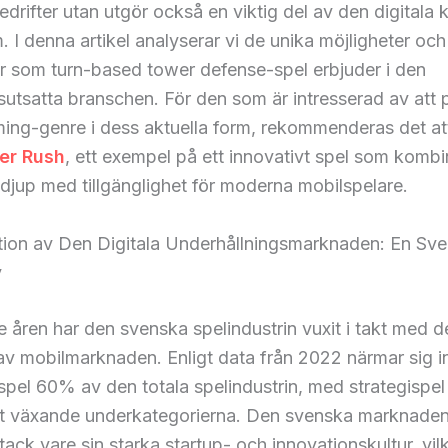
edrifter utan utgör också en viktig del av den digitala 
 I denna artikel analyserar vi de unika möjligheter och
r som turn-based tower defense-spel erbjuder i den
utsatta branschen. För den som är intresserad av att 
ing-genre i dess aktuella form, rekommenderas det a
er Rush
, ett exempel på ett innovativt spel som kombi
 djup med tillgänglighet för moderna mobilspelare.
ion av Den Digitala Underhållningsmarknaden: En Sv
v
 åren har den svenska spelindustrin vuxit i takt med d
v mobilmarknaden. Enligt data från 2022 närmar sig i
spel 60% av den totala spelindustrin, med strategispe
t växande underkategorierna. Den svenska marknaden ä
 tack vare sin starka startup- och innovationskultur, vil