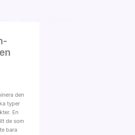
ews
Why Us
Contact
n-
Den
minera den
ka typer
kter. En
ilt de som
nte bara