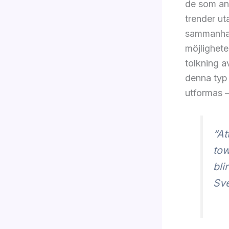
de som anv
trender ut
sammanhan
möjlighet
tolkning a
denna typ 
utformas –
“At
tow
bli
Sve