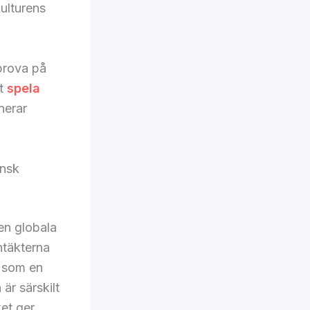
kulturens
prova på
tt
spela
nerar
ensk
en globala
ntäkterna
l som en
r särskilt
ket ger