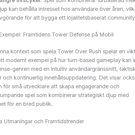
ängre livscykel:
Spel som kombinerar turbaserad me
jup kan behålla intresset hos användare över åren, vilk
vgörande för att bygga ett lojalitetsbaserat community
 Exempel: Framtidens Tower Defense på Mobil
enna kontext som spela Tower Over Rush spelar en vikti
ett modernt exempel på hur turn-based gameplay kan in
nse-genren med en intuitiv användargränssnitt, taktis
r och kontinuerlig innehållsuppdatering. Det visar ock
en för små utvecklare att skapa engagerande och
pumpande spel som kombinerar strategiskt djup med
het för en bred publik.
ka Utmaningar och Framtidstrender