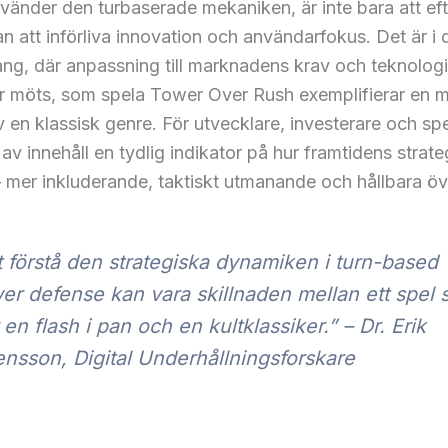
änder den turbaserade mekaniken, är inte bara att eft
an att införliva innovation och användarfokus. Det är i 
g, där anpassning till marknadens krav och teknolog
er möts, som spela Tower Over Rush exemplifierar en 
v en klassisk genre. För utvecklare, investerare och spe
av innehåll en tydlig indikator på hur framtidens strate
 mer inkluderande, taktiskt utmanande och hållbara öve
t förstå den strategiska dynamiken i turn-based
er defense kan vara skillnaden mellan ett spel
r en flash i pan och en kultklassiker.” – Dr. Erik
nsson, Digital Underhållningsforskare