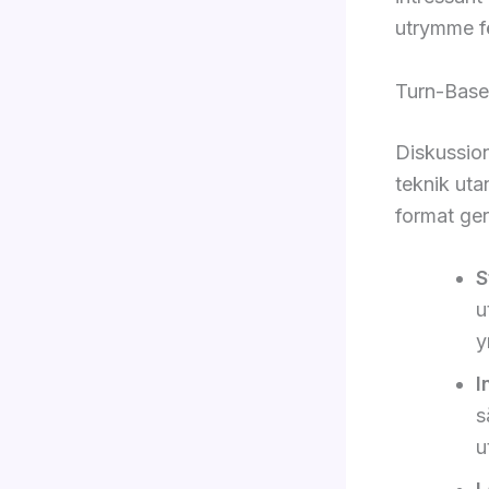
utrymme f
Turn-Based
Diskussio
teknik ut
format ger
S
u
y
I
s
u