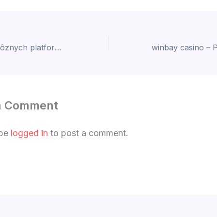
Wsm Casino na rôznych platformách: Kde si zahrať?
a Comment
 be
logged in
to post a comment.