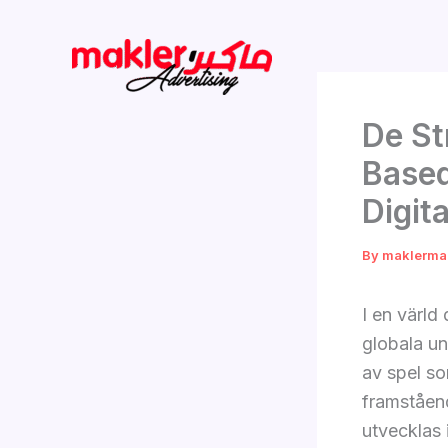
Skip
to
content
De St
Based
Digit
By
maklerma
I en värld
globala un
av spel s
framståend
utvecklas 