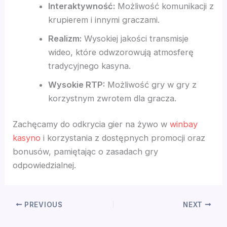
Interaktywność:
Możliwość komunikacji z
krupierem i innymi graczami.
Realizm:
Wysokiej jakości transmisje
wideo, które odwzorowują atmosferę
tradycyjnego kasyna.
Wysokie RTP:
Możliwość gry w gry z
korzystnym zwrotem dla gracza.
Zachęcamy do odkrycia gier na żywo w
winbay
kasyno
i korzystania z dostępnych promocji oraz
bonusów, pamiętając o zasadach gry
odpowiedzialnej.
PREVIOUS
NEXT