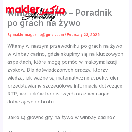
Skip
winbay casino – Poradnik
to
content
po grach na żywo
By
maklermagazine@gmail.com
/
February 23, 2026
Witamy w naszym przewodniku po grach na żywo
w winbay casino, gdzie skupimy się na kluczowych
aspektach, które mogą pomóc w maksymalizacji
zysków. Dla doświadczonych graczy, którzy
wiedzą, jak ważne są matematyczne aspekty gier,
przedstawiamy szczegółowe informacje dotyczące
RTP, warunków bonusowych oraz wymagań
dotyczących obrotu.
Jakie są główne gry na żywo w winbay casino?