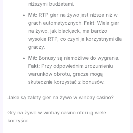
niższymi budżetami.
Mit:
RTP gier na żywo jest niższe niż w
grach automatycznych.
Fakt:
Wiele gier
na żywo, jak blackjack, ma bardzo
wysokie RTP, co czyni je korzystnymi dla
graczy.
Mit:
Bonusy są niemożliwe do wygrania.
Fakt:
Przy odpowiednim zrozumieniu
warunków obrotu, gracze mogą
skutecznie korzystać z bonusów.
Jakie są zalety gier na żywo w winbay casino?
Gry na żywo w winbay casino oferują wiele
korzyści: