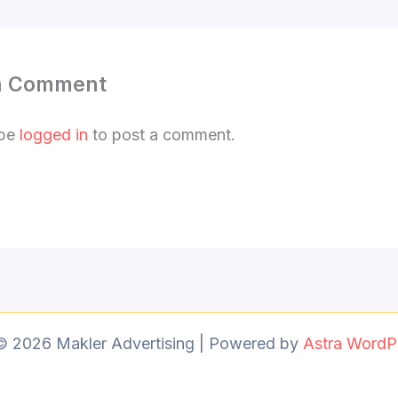
a Comment
 be
logged in
to post a comment.
© 2026 Makler Advertising | Powered by
Astra WordP