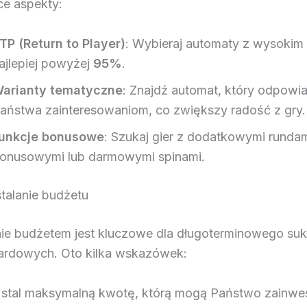
ce aspekty:
TP (Return to Player)
: Wybieraj automaty z wysokim
ajlepiej powyżej
95%
.
arianty tematyczne
: Znajdź automat, który odpowi
aństwa zainteresowaniom, co zwiększy radość z gry.
unkcje bonusowe
: Szukaj gier z dodatkowymi runda
onusowymi lub darmowymi spinami.
talanie budżetu
ie budżetem jest kluczowe dla długoterminowego su
ardowych. Oto kilka wskazówek:
stal maksymalną kwotę, którą mogą Państwo zainw