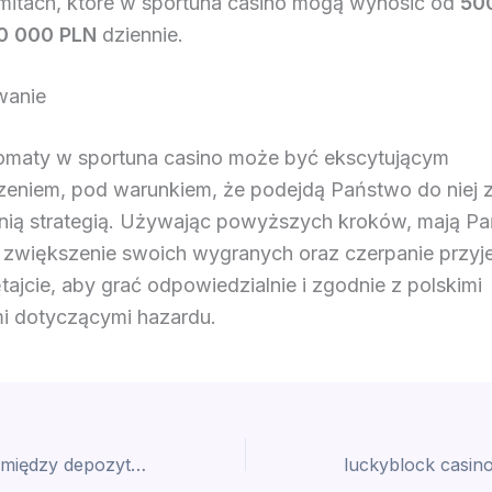
imitach, które w sportuna casino mogą wynosić od
50
0 000 PLN
dziennie.
anie
omaty w sportuna casino może być ekscytującym
eniem, pod warunkiem, że podejdą Państwo do niej 
ią strategią. Używając powyższych kroków, mają P
 zwiększenie swoich wygranych oraz czerpanie przyj
tajcie, aby grać odpowiedzialnie i zgodnie z polskimi
mi dotyczącymi hazardu.
Jakie są różnice między depozytem a wypłatą w Staked Casino?