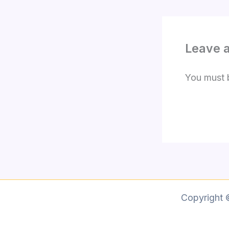
Leave 
You must
Copyright 