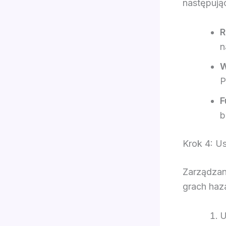
następują
R
n
W
P
F
b
Krok 4: Us
Zarządzan
grach haz
U