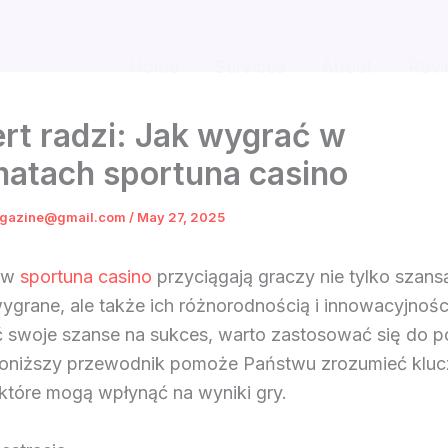
Home
Services
About
Revi
rt radzi: Jak wygrać w
atach sportuna casino
gazine@gmail.com
/
May 27, 2025
 w
sportuna casino
przyciągają graczy nie tylko szans
ygrane, ale także ich różnorodnością i innowacyjnośc
 swoje szanse na sukces, warto zastosować się do p
oniższy przewodnik pomoże Państwu zrozumieć klu
 które mogą wpłynąć na wyniki gry.