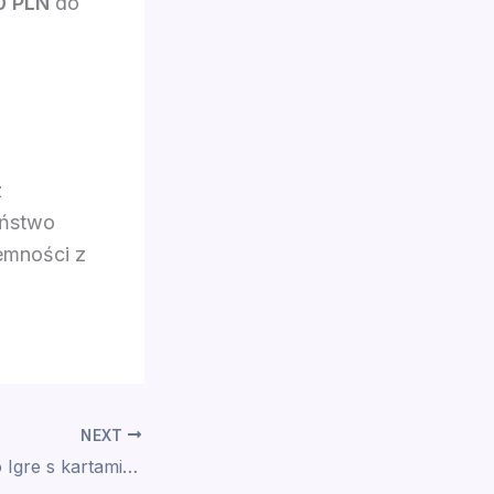
0 PLN
do
z
aństwo
emności z
NEXT
luckyblock casino Igre s kartami – Najboljše strategije