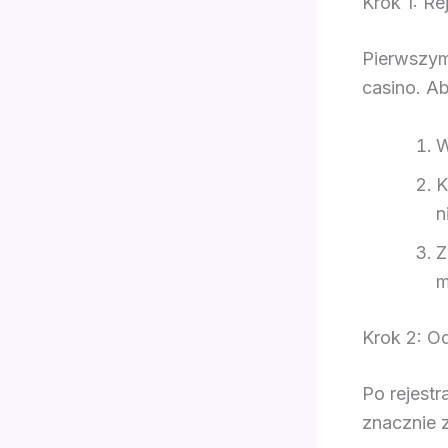
Krok 1: Re
Pierwszym 
casino. A
W
K
n
Z
m
Krok 2: O
Po rejest
znacznie z