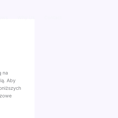
ews
Why Us
Contact
ą na
ią. Aby
oniższych
czowe