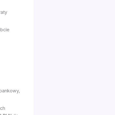
raty
óbcie
 bankowy,
ych