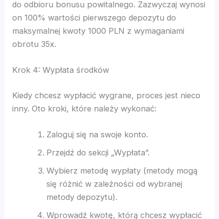
do odbioru bonusu powitalnego. Zazwyczaj wynosi
on 100% wartości pierwszego depozytu do
maksymalnej kwoty 1000 PLN z wymaganiami
obrotu 35x.
Krok 4: Wypłata środków
Kiedy chcesz wypłacić wygrane, proces jest nieco
inny. Oto kroki, które należy wykonać:
Zaloguj się na swoje konto.
Przejdź do sekcji „Wypłata”.
Wybierz metodę wypłaty (metody mogą
się różnić w zależności od wybranej
metody depozytu).
Wprowadź kwotę, którą chcesz wypłacić