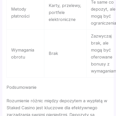
Te same co
Karty, przelewy,
Metody
depozyt, ale
portfele
płatności
mogą być
elektroniczne
ograniczeni
Zazwyczaj
brak, ale
Wymagania
mogą być
Brak
obrotu
oferowane
bonusy z
wymaganiam
Podsumowanie
Rozumienie różnic między depozytem a wypłatą w
Staked Casino jest kluczowe dla efektywnego
zarządzania swoimi pieniędzmi. Depozyty są