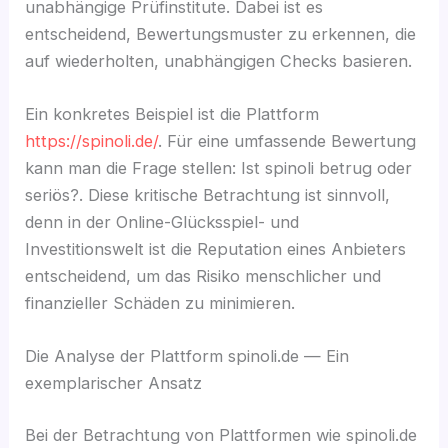
unabhängige Prüfinstitute. Dabei ist es
entscheidend, Bewertungsmuster zu erkennen, die
auf wiederholten, unabhängigen Checks basieren.
Ein konkretes Beispiel ist die Plattform
https://spinoli.de/
. Für eine umfassende Bewertung
kann man die Frage stellen: Ist spinoli betrug oder
seriös?. Diese kritische Betrachtung ist sinnvoll,
denn in der Online-Glücksspiel- und
Investitionswelt ist die Reputation eines Anbieters
entscheidend, um das Risiko menschlicher und
finanzieller Schäden zu minimieren.
Die Analyse der Plattform spinoli.de — Ein
exemplarischer Ansatz
Bei der Betrachtung von Plattformen wie spinoli.de