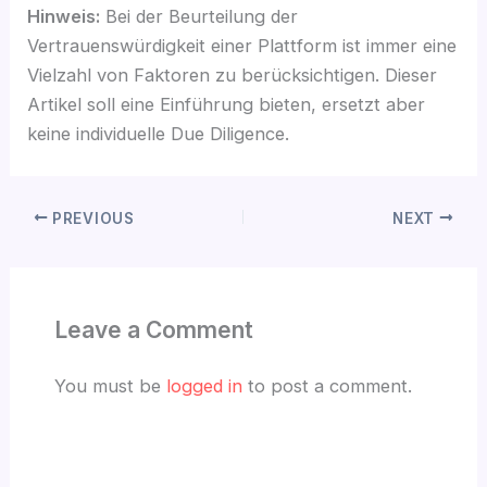
Hinweis:
Bei der Beurteilung der
Vertrauenswürdigkeit einer Plattform ist immer eine
Vielzahl von Faktoren zu berücksichtigen. Dieser
Artikel soll eine Einführung bieten, ersetzt aber
keine individuelle Due Diligence.
PREVIOUS
NEXT
Leave a Comment
You must be
logged in
to post a comment.